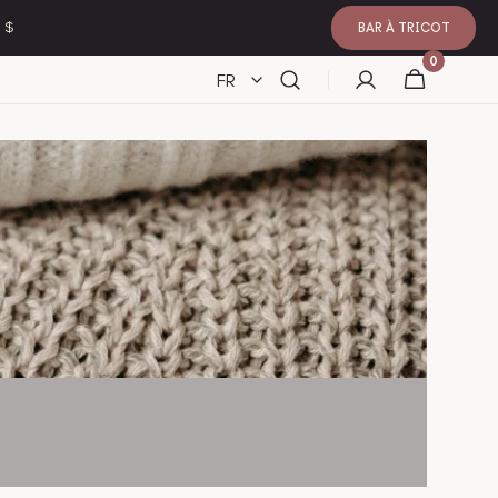
 $
BAR À TRICOT
0 article
0
Panier
FR