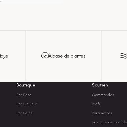
ique
À base de plantes
Boutique
Soutien
Par Base
Commandes
Par Couleur
Profil
Par Poids
Paramètres
politique de confide