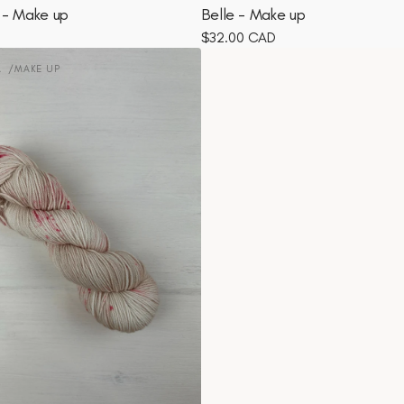
e - Make up
Belle - Make up
Prix
$32.00 CAD
habituel
A
MAKE UP