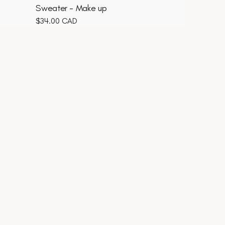
Sweater - Make up
Prix
$34.00 CAD
habituel