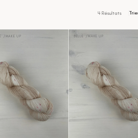
Trie
4 Résultats
Belle
-
LE
MAKE UP
BELLE
MAKE UP
Distributeur :
Make
up