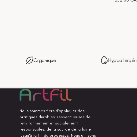
habituel
Organique
Hypoallergén
Nous sommes fiers d'appliquer des
pratiques durables, respectueuses de
l'environnement et socialement
responsables, de la source de la laine
jusqu'à la fin du processus. Nous utilisons